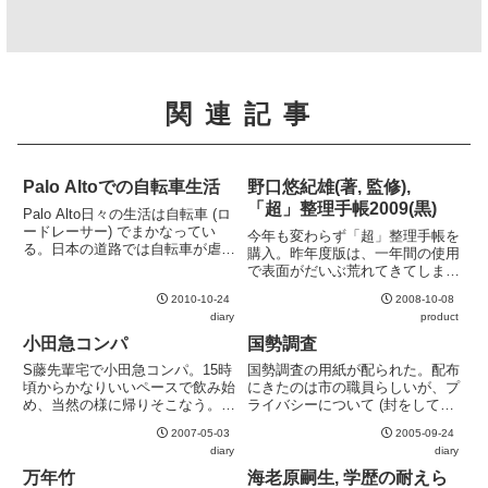
関連記事
Palo Altoでの自転車生活
野口悠紀雄(著, 監修),
「超」整理手帳2009(黒)
Palo Alto日々の生活は自転車 (ロ
ードレーサー) でまかなってい
今年も変わらず「超」整理手帳を
る。日本の道路では自転車が虐げ
購入。昨年度版は、一年間の使用
られているために走るのがやや億
で表面がだいぶ荒れてきてしまっ
劫に感じることがあったが、こち
たのでカバーごと更新。中身は完
らでは非常に気持ちよく走れる。
2010-10-24
2008-10-08
全に昨年度と同じように見える。
これは環境の違いが大きい。もち
diary
product
枯れてきたという意味では良いこ
ろん、私の滞在して...
とでもあるが、進化が止まってし
小田急コンパ
国勢調査
まった様でもあり、少し寂しい。
S藤先輩宅で小田急コンパ。15時
国勢調査の用紙が配られた。配布
頃からかなりいいペースで飲み始
にきたのは市の職員らしいが、プ
め、当然の様に帰りそこなう。相
ライバシーについて (封をして提
変わらず飲みはキツいが、楽しい
出した場合は、調査員が開封する
2007-05-03
2005-09-24
時間を過ごさせていただいた。多
ことはない等) 、やけに丁寧に説
diary
diary
謝。
明していたのが印象的だった。や
っぱりこのご時世、ウルサく言わ
万年竹
海老原嗣生, 学歴の耐えら