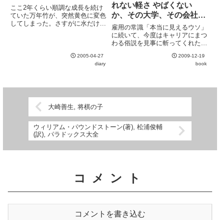
れているのだろうか。しかし...
れない軽さ やばくない
ここ2年くらい順調な成長を続け
か、その大学、その会社、
ていた万年竹が、突然黄色に変色
してしまった。さすがに水だけで
その常識
雇用の常識「本当に見えるウソ」
放置していたのがまずかった
に続いて、今度はキャリアにまつ
か……。
わる俗説を見事に斬ってくれた。
今作は前著よりももう少しミクロ
2005-04-27
2009-12-19
に寄った内容で、個別事例や労働
diary
book
者視点でのキャリアプランにも触
れられている。その中でも、「就
社より就職」という最近一部で
ま...
大崎善生, 将棋の子
ウィリアム・パウンドストーン(著), 松浦俊輔
(訳), パラドックス大全
コメント
コメントを書き込む