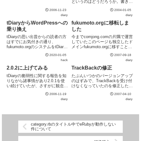
たらしい。ありがたく利用させて
というのはどうだろうか。書きや
いただく。
すい仕組みをつくっておけば少し
2006-11-23
2004-01-05
は更新頻度が上がるかもしれな
diary
diary
い。
tDiaryからWordPressへの
fukumoto.orgに移転しま
乗り換え
した
tDiaryの思い出昔からの読者の方
今までcomjong.comの片隅で運営
はすでにお気付きの通り、
していたこのページも独立したド
fukumoto.orgのシステムをtDiary
メインfukumoto.orgに移すことに
からWordPressへ刷新した。手控
しました。旧ページ ( ) もしばら
2020-01-05
2007-09-18
えを見ながら思い返すと、blog立
くは平行して運用しますが、可能
hack
diary
ち上げ当初はHTMLをベタ書きし
であればブックマーク・アンテナ
ていた。fukumoto.o...
の変更をお願いいたします。はて
2.0.2に上げてみる
TrackBackの修正
な...
tDiaryの脆弱性に関する報告を知
たぶんいつかのバージョンアップ
りながら諸事情があり2.0.1を使
のはずみで、TrackBackを受け付
い続けていたが、さすがに観念し
けなくなっていたのを修正した。
て2.0.2に上げてみる。単純に
tb.rbをtDiaryのインストールされ
2006-11-19
2007-04-10
tDiaryを入れ替えるだけならばそ
ているディレクトリにコピーする
diary
diary
れほど大きな手間ではないのだ
のを忘れていた。
が、付随して色々な作業が必要と
なる。今までr...
category.rbのタイトル中でeRubyが動作しない
件について