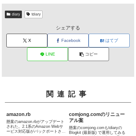
diary
tdiary
シェアする
X
Facebook
はてブ
LINE
コピー
関連記事
amazon.rb
comjong.comのリニュー
アル案
懸案のamazon.rbがアップデート
された。2.1系のAmazon Webサ
懸案のcomjong.comもtdiaryの
ービス対応版がバックポートされ
Blogkit (最新版) で運用してみる