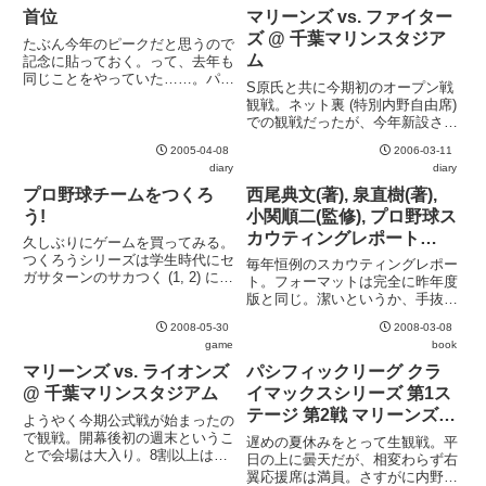
首位
マリーンズ vs. ファイター
ズ @ 千葉マリンスタジア
たぶん今年のピークだと思うので
ム
記念に貼っておく。って、去年も
同じことをやっていた……。パ・
S原氏と共に今期初のオープン戦
リーグ 順位表 4月8日現在勝 敗
観戦。ネット裏 (特別内野自由席)
引 勝率 差1 ロッテ 8 4 0 .667 -1
での観戦だったが、今年新設され
ソフトバンク 8 4 0 .667 -3 西武
たフィールド・ウィング・シート
6 6 0 ....
2005-04-08
2006-03-11
が羨ましくてたまらなくなる塀内
diary
diary
の田吾作スタイルは初様リスペク
トか (イチローも最近真似し始め
プロ野球チームをつくろ
西尾典文(著), 泉直樹(著),
たし、流行ってるのか？...
う!
小関順二(監修), プロ野球ス
カウティングレポート
久しぶりにゲームを買ってみる。
2008
つくろうシリーズは学生時代にセ
毎年恒例のスカウティングレポー
ガサターンのサカつく (1, 2) にハ
ト。フォーマットは完全に昨年度
マって以来。DSだけあってサク
版と同じ。潔いというか、手抜き
サク進むのは良いのだけど、ちょ
というか。とはいえ、現状ではデ
っとコクがなさ過ぎる気も。通算
2008-05-30
2008-03-08
ータ山盛り本はこれしかないので
記録が全く保存されないのはちょ
game
book
ありがたいことには変わりない。
っと萎える往年の名選...
マリーンズ vs. ライオンズ
パシフィックリーグ クラ
@ 千葉マリンスタジアム
イマックスシリーズ 第1ス
テージ 第2戦 マリーンズ対
ようやく今期公式戦が始まったの
ホークス@千葉マリンスタ
で観戦。開幕後初の週末というこ
遅めの夏休みをとって生観戦。平
とで会場は大入り。8割以上は埋
ジアム
日の上に曇天だが、相変わらず右
まっていただろうかさすがにまだ
翼応援席は満員。さすがに内野席