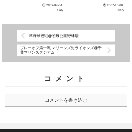
陽が落ちると肌寒い季節。せめて
や2階席には空席も見えるが一塁
風が無ければ今期はオリオンズか
2009-04-04
2007-10-09
側がとれなかったので三塁側の特
ら通算して40周年ということで
diary
diary
別内野指定席に座る。どうせマリ
始球式は有藤道世。もちろんオ
サポばかりだろうと高をくくって
リ...
いたが、意外とホークスファン
も...
草野球観戦@初雁公園野球場
プレーオフ第一戦 マリーンズ対ライオンズ@千
葉マリンスタジアム
コメント
コメントを書き込む