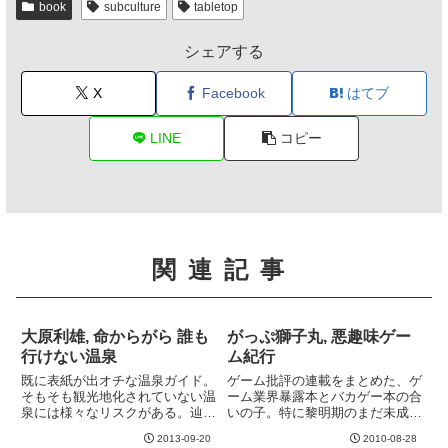
book
subculture
tabletop
シェアする
X
Facebook
はてブ
LINE
コピー
関連記事
大原利雄, 命からがら 誰も
がっぷ獅子丸, 悪趣味ゲー
行けない温泉
ム紀行
既に表紙が出オチな温泉ガイド。
ゲーム批評の連載をまとめた、ゲ
そもそも観光地化されていない温
ーム業界暴露本とバカゲー本の合
泉には様々なリスクがある。辿り
いの子。特に黎明期のまだ未成熟
着くことが困難な場所にあった
だった頃のゲーム業界の内情は面
2013-09-20
2010-08-28
り、熊の生息地であったり、噴火
白い。さいとーあゆみ (当時のゲ