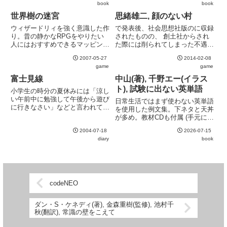
book
book
の危険があったり、有毒ガスが溢
ーム批評の編集長である斎藤亜弓
れていたり。そんな温泉だけを選
のペンネーム) のマンガもいい味
世界樹の迷宮
思緒雄二, 顔のない村
んで出かけようという物好き振り
を出している。この手の暴露...
ウィザードリィを強く意識した作
で発表後、社会思想社版のに収録
が...
り。昔の静かなRPGをやりたい
されたものの、 創土社からされ
人にはおすすめできるマッピング
た際には削られてしまった不遇の
はやはり楽しい。実質的に半オー
作品がiOS Appとなっていた。基
2007-05-27
2014-02-08
トマッピング (通過した床は自動
本的にはベタ移植で、App化で削
game
game
的に塗られる様に設定できる) な
れるような指示文もそのまま。
ので、ストレスはあまりなく、マ
BGMやSEもなし。ただし、シナ
富士見線
中山(著), 千野エー(イラス
ッピングの楽しいところだけ...
リオは一部書き足され、...
ト), 試験に出ない英単語
小学生の時分の夏休みには「涼し
い午前中に勉強して午後から遊び
日常生活ではまず使わない英単語
に行きなさい」などと言われてい
を使用した例文集。下ネタと天丼
た気もしますが、埼玉の昼の暑さ
が多め。教材CDも付属 (手元にプ
はシャレになりません。そんなわ
レイヤがないのでこちらは聴いて
けで、昼間はクーラーの利いた部
2004-07-18
2026-07-15
いない)。
屋で本など読みつつ、夕方涼しく
diary
book
なってから自転車でお出かけし
て...
codeNEO
ダン・S・ケネディ(著), 金森重樹(監修), 池村千
秋(翻訳), 常識の壁をこえて