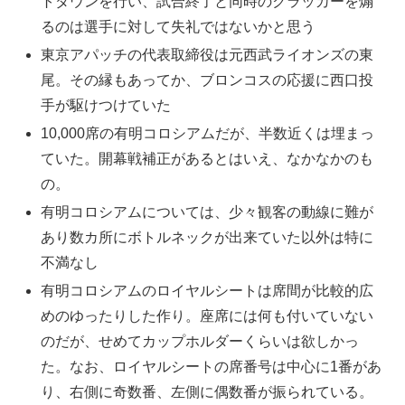
トダウンを行い、試合終了と同時のクラッカーを煽
るのは選手に対して失礼ではないかと思う
東京アパッチの代表取締役は元西武ライオンズの東
尾。その縁もあってか、ブロンコスの応援に西口投
手が駆けつけていた
10,000席の有明コロシアムだが、半数近くは埋まっ
ていた。開幕戦補正があるとはいえ、なかなかのも
の。
有明コロシアムについては、少々観客の動線に難が
あり数カ所にボトルネックが出来ていた以外は特に
不満なし
有明コロシアムのロイヤルシートは席間が比較的広
めのゆったりした作り。座席には何も付いていない
のだが、せめてカップホルダーくらいは欲しかっ
た。なお、ロイヤルシートの席番号は中心に1番があ
り、右側に奇数番、左側に偶数番が振られている。