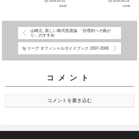
上スポーツをたしなんできたにも
2004-05-31
2016-06-24
内容は文句なしだが、5巻のタイ
関わらず今までその意味を真剣に
book
comic
ガーマスク編の途中で終了となる
考えたことがなく、漠然とフェ...
ところだけが大いに不満。きちん
とした完全版として出版し...
山崎元, 新しい株式投資論 「合理的へそ曲が
り」のすすめ
bj リーグ オフィシャルガイドブック 2007-2008
コメント
コメントを書き込む