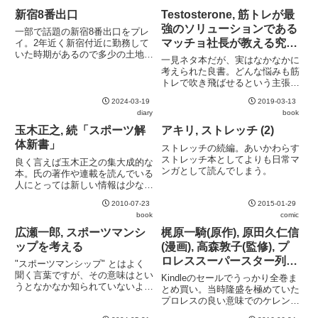
新宿8番出口
Testosterone, 筋トレが最
強のソリューションである
一部で話題の新宿8番出口をプレ
マッチョ社長が教える究極
イ。2年近く新宿付近に勤務して
いた時期があるので多少の土地勘
の悩み解決法
一見ネタ本だが、実はなかなかに
はある新宿3丁目から新宿南口へ
考えられた良書。どんな悩みも筋
はメトロプロムナードを迷いなく
トレで吹き飛ばせるという主張が
進む新宿駅西口地下広場からどう
繰り返される。自己啓発本は読ん
進むかが思案のしどころ。新宿副
2024-03-19
2019-03-13
だあとに何をすれば良いかよくわ
都心4号街路地下道 (いわゆる...
diary
book
からずそのままとなってしまうこ
とがお多いが、本書はとにかく筋
玉木正之, 続「スポーツ解
アキリ, ストレッチ (2)
トレをやるべきと思わせてくれ
体新書」
ストレッチの続編。あいかわらす
る...
ストレッチ本としてよりも日常マ
良く言えば玉木正之の集大成的な
ンガとして読んでしまう。
本。氏の著作や連載を読んでいる
人にとっては新しい情報は少ない
が、日本のスポーツの問題点をえ
2010-07-23
2015-01-29
ぐり出す力はやはり見事。
book
comic
広瀬一郎, スポーツマンシ
梶原一騎(原作), 原田久仁信
ップを考える
(漫画), 高森敦子(監修), プ
ロレススーパースター列伝
"スポーツマンシップ" とはよく
(1) (2) (3) (4) (5)
聞く言葉ですが、その意味はとい
Kindleのセールでうっかり全巻ま
うとなかなか知られていないよう
とめ買い。当時隆盛を極めていた
です。などと偉そうに書いてます
プロレスの良い意味でのケレン味
が、恥ずかしながら私も10年以
をたっぷりと味あわせてくれる。