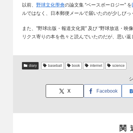
以前、
野球文化學會
の論文集 “ベースボーロジー” を
ルではなく、日本郵便メールで届いたのが少しびっ
また、”野球出版・報道文化賞” 及び “野球放送・
リクス寄りの本を色々と読んでいたのだが、思い返
diary
baseball
book
internet
science
X
Facebook
関