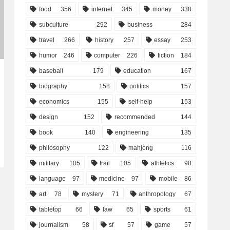
food
356
internet
345
money
338
subculture
292
business
284
travel
266
history
257
essay
253
humor
246
computer
226
fiction
184
baseball
179
education
167
biography
158
politics
157
economics
155
self-help
153
design
152
recommended
144
book
140
engineering
135
philosophy
122
mahjong
116
military
105
trail
105
athletics
98
language
97
medicine
97
mobile
86
art
78
mystery
71
anthropology
67
tabletop
66
law
65
sports
61
journalism
58
sf
57
game
57