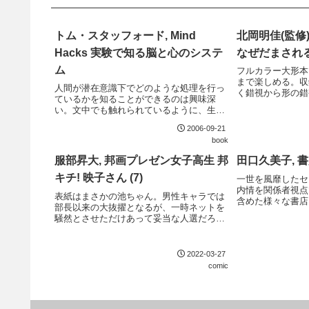
トム・スタッフォード, Mind
北岡明佳(監修)
Hacks 実験で知る脳と心のシステ
なぜだまされ
ム
フルカラー大形本
まで楽しめる。収
人間が潜在意識下でどのような処理を行っ
く錯視から形の錯
ているかを知ることができるのは興味深
い。科学的な解説
い。文中でも触れられているように、生存
でも錯視を楽しむ
に有利な方向に進化してきたのだろうとい
2006-09-21
うことが伺える。内容も堅すぎず、豊富な
book
実験を実際に自分で体験しながら読みすす
められるので飽...
服部昇大, 邦画プレゼン女子高生 邦
田口久美子, 
キチ! 映子さん (7)
一世を風靡したセ
内情を関係者視点
表紙はまさかの池ちゃん。男性キャラでは
含めた様々な書店
部長以来の大抜擢となるが、一時ネットを
員。リブロに特に
騒然とさせただけあって妥当な人選だろ
当時の書店事情に
う。描き下ろしも池ちゃんで、まさに池ち
るだろう。やたら
ゃんのための巻と言える。
が悪い文章がや...
2022-03-27
comic