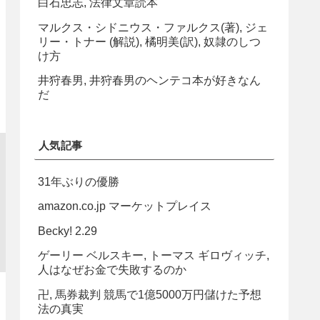
白石忠志, 法律文章読本
マルクス・シドニウス・ファルクス(著), ジェ
リー・トナー (解説), 橘明美(訳), 奴隷のしつ
け方
井狩春男, 井狩春男のヘンテコ本が好きなん
だ
人気記事
31年ぶりの優勝
amazon.co.jp マーケットプレイス
Becky! 2.29
ゲーリー ベルスキー, トーマス ギロヴィッチ,
人はなぜお金で失敗するのか
卍, 馬券裁判 競馬で1億5000万円儲けた予想
法の真実