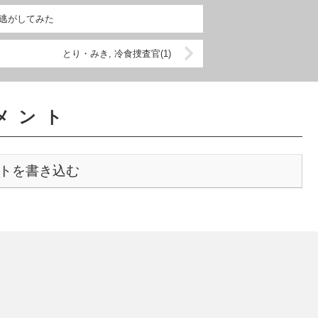
に逃がしてみた
とり・みき, 冷食捜査官(1)
メント
トを書き込む