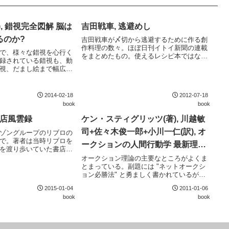
, 錯視完全図解 脳は
吉田戦車, 逃避めし
るのか?
吉田戦車が〆切から逃避するために作る創
作料理の数々。ほぼ日刊イトイ新聞の連載
で、様々な錯視を心行く
をまとめたもの。使えるレシピ本ではない
録されている錯視も、動
が、エッセイ集としては上々。単行本のた
視、だまし絵まで幅広
めに描き下ろされたイラストやマンガも良
は控え目なので、あくま
い味が出ている。
ための本。
2014-02-18
2012-07-18
book
book
書店風雲録
ケン・スティグリッツ(著), 川越敏
司+佐々木俊一郎+小川一仁(訳), オ
ゾングループのリブロの
で。著者は当時リブロを
ークションの人間行動学 最新理論
を渡り歩いていた書店
からネットオークション必勝法ま
思い入れがない人でも、
オークション理論の主要なところがよくま
興味があれば楽しく読め
とまっている。副題には "ネットオークシ
で
と括弧が入るせいで流れ
ョン必勝法" と勇ましく書かれているが、
Yahoo! オークションなどで広く行われてい
2015-01-04
2011-01-06
る2位価格オークションでは自身の評価値そ
book
book
のままを狙い撃ち入札するべきという当...