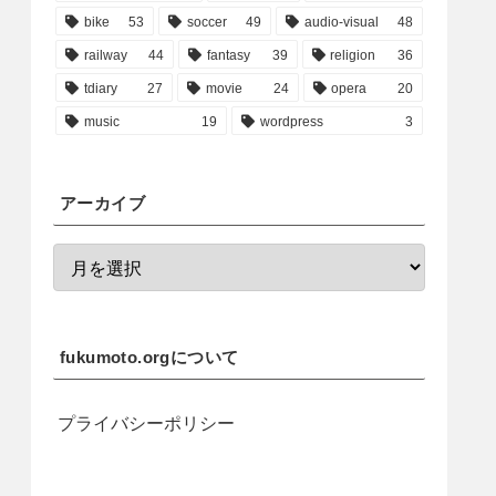
bike
53
soccer
49
audio-visual
48
railway
44
fantasy
39
religion
36
tdiary
27
movie
24
opera
20
music
19
wordpress
3
アーカイブ
fukumoto.orgについて
プライバシーポリシー