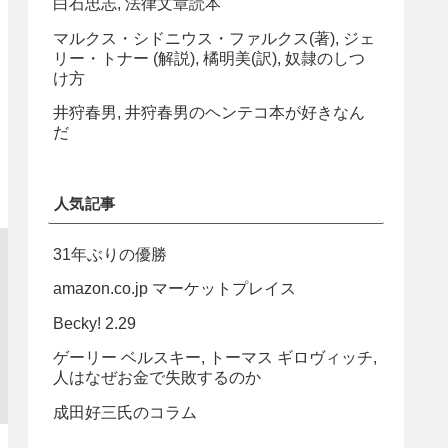
白石忠志, 法律文章読本
マルクス・シドニウス・ファルクス(著), ジェ
リー・トナー (解説), 橘明美(訳), 奴隷のしつ
け方
井狩春男, 井狩春男のヘンテコ本が好きなん
だ
人気記事
31年ぶりの優勝
amazon.co.jp マーケットプレイス
Becky! 2.29
ゲーリー ベルスキー, トーマス ギロヴィッチ,
人はなぜお金で失敗するのか
成田好三氏のコラム