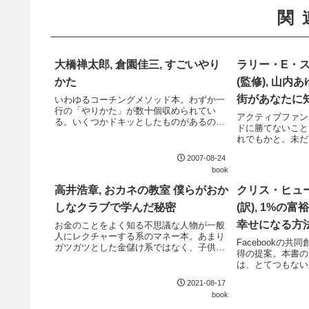
関
大橋禅太郎, 倉園佳三, すごいやり
ラリー・E・ス
かた
(監修), 山内あ
街があなたに
いわゆるコーチングメソッド本。わずか一
行の「やりかた」が数十個収められてい
アクティブファン
る。いくつかドキッとしたものがあるの
ドに勝てないこと
で、まずはひとつ試してみよう。
れでもかと。未だ
淡い夢を持ってい
2007-08-24
だきたい。実際の
book
運用についての注
る。特に、税...
高井浩章, おカネの教室 僕らがおか
クリス・ヒュー
しなクラブで学んだ秘密
(訳), 1%の
幸せになる方
お金のことをよく知る不思議な人物が一般
人にレクチャーする系のマネー本。あまり
Facebookの
ガツガツとした金儲け系ではなく、子供向
得の提案。本書の
けの社会教育を意識しているのがポイン
は、とてつもない
ト。
が占めている。さ
2021-08-17
生まれた著者は、
book
のルームメイトに
幸...