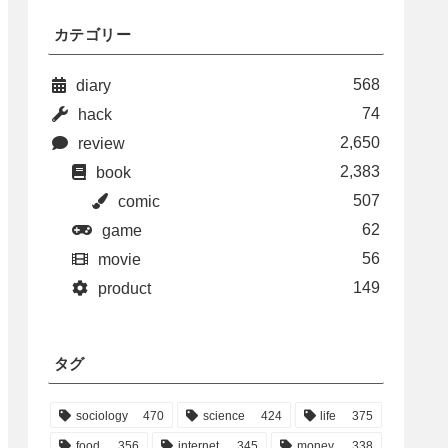
カテゴリー
568
diary
74
hack
2,650
review
2,383
book
507
comic
62
game
56
movie
149
product
タグ
sociology
470
science
424
life
375
food
356
internet
345
money
338