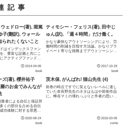
連記事
ウェドロー(著), 堀篤
ティモシー・フェリス(著), 田中じ
ゆ子(翻訳), ウォール
ゅん(訳), 「週４時間」だけ働く。
知られたくないこと
かなり豪快なアウトソーシングにより、労
働時間の削減を目指す方法論。かなりプラ
ドはインデックスファン
イベート寄りな雑務までアウトソーシング
を、豊富な証拠と共にこ
しようという発想は自分にはないものだっ
にアクティブファンドに
たため、強い刺激を受けた。実現のために
る方にはぜひ読んでいた
必要な各種サイトが示されているのも良
2014-04-06
2017-10-29
インデックスファンドの
い。ただし、基...
book
book
意点もよくまとまってい
ズ(著), 櫻井祐子
茨木保, がんばれ! 猫山先生 (4)
富裕層のお金でみんなが
前巻の時点ですでに笑えないレベルに達し
ていた奈良野先生のネタはもはや前衛作品
法
に。蜂谷マミの壊れっぷりと作者の思い入
れは世代か。
共同創業者による自伝と保証所
多くの部分を占める自伝
成功体験に対する罪悪感
ほど裕福ではない家庭に
2020-08-24
2016-03-05
マーク・ザッカーバーグ
book
comic
なるという幸運 (著者は