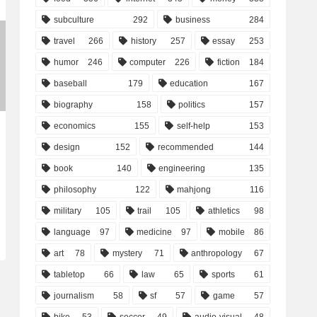
subculture
292
business
284
travel
266
history
257
essay
253
humor
246
computer
226
fiction
184
baseball
179
education
167
biography
158
politics
157
economics
155
self-help
153
design
152
recommended
144
book
140
engineering
135
philosophy
122
mahjong
116
military
105
trail
105
athletics
98
language
97
medicine
97
mobile
86
art
78
mystery
71
anthropology
67
tabletop
66
law
65
sports
61
journalism
58
sf
57
game
57
bike
53
soccer
49
audio-visual
48