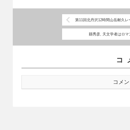
第11回北丹沢12時間山岳耐久レ
縣秀彦, 天文学者はロ
コ
コメン