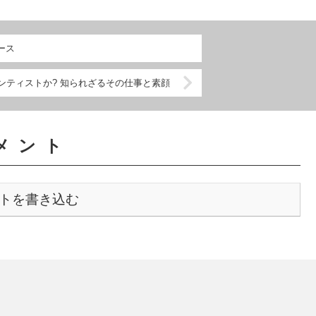
ース
マンティストか? 知られざるその仕事と素顔
メント
トを書き込む