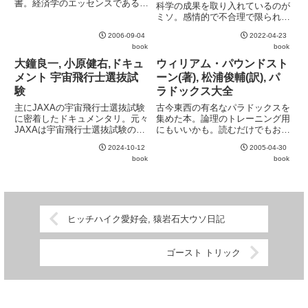
書。経済学のエッセンスであると
ってしまった。」の裏にあ
科学の成果を取り入れているのが
ころのケインズモデルの解説のわ
ミソ。感情的で不合理で限られた
るマーケティングの技術
かりやすさに加え、この文庫のた
認知能力しか持たない人間の脳を
めに加筆された「平成大不況のエ
2006-09-04
2022-04-23
前提にすると、今までのマーケテ
ッセンス」がまた素晴らしい。ま
book
book
ィングのあり方が大きく変わって
さにバブル後の平成大不況の仕組
くる。すなわち、プリミティブで
大鐘良一, 小原健右,ドキュ
ウィリアム・パウンドスト
み...
感情に訴えかけるメッセージを
メント 宇宙飛行士選抜試
ーン(著), 松浦俊輔(訳), パ
サ...
験
ラドックス大全
主にJAXAの宇宙飛行士選抜試験
古今東西の有名なパラドックスを
に密着したドキュメンタリ。元々
集めた本。論理のトレーニング用
JAXAは宇宙飛行士選抜試験の取
にもいいかも。読むだけでもおも
材に積極的ではなかったが、
しろいけど、グルー=ブリーンの
2024-10-12
2005-04-30
NHKスペシャルで初めてその扉
逆説など、ちょっと冗長でテンポ
book
book
が開かれた。本書はその副産物に
が悪く感じられる部分もあるのが
当たる。世間一般の宇宙飛行士の
残念。
イメージというと、よくわから
な...
ヒッチハイク愛好会, 猿岩石大ウソ日記
ゴースト トリック