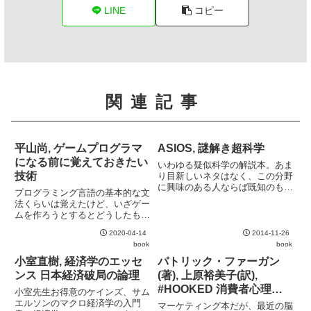
LINE
コピー
関連記事
平山尚, ゲームプログラマ
ASIOS, 謎解き超科学
になる前に覚えておきたい
いわゆる疑似科学の解説本。あま
技術
り目新しいネタはなく、この分野
に興味のある人ならば既知のもの
プログラミング言語の基本的な文
が多いだろう。それでも、何とな
法くらいは覚えたけど、いざゲー
く胡散臭いとして切り捨てるので
ムを作ろうとするとどうしたもの
はなく、きちんと科学的な裏付け
か見当もつかないという層を対象
をもって判断しようという姿勢は
2020-04-14
2014-11-26
にした参考書。見事なマーケティ
好感が持てる。
book
book
ング。少し前の本で、C++のサン
プルコードも少々古くはあるのだ
小室直樹, 経済学のエッセ
パトリック・ファーガン
が、本質の部分はあまり古くな...
ンス 日本経済破局の論理
(著), 上原裕美子(訳),
#HOOKED 消費者心理学
小室先生お得意のケインズ、サム
者が解き明かす「つい、買
エルソンのマクロ経済学の入門
マーケティング本だが、最近の脳