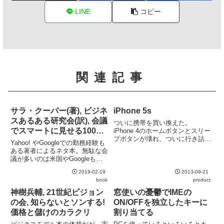
LINE
コピー
関連記事
サラ・クーパー(著), ビジネ
iPhone 5s
スあるある研究会(訳), 会議
ついに携帯を買い換えた。
でスマートに見せる100の
iPhone 4のホームボタンとスリー
プボタンが壊れ、ついに行き詰ま
方法
Yahoo! やGoogleでの勤務経験も
ったため。音声通話用に維持して
ある著者によるネタ本。無駄な会
いたW62CAをiPhone 5sに機種変
議が多いのは米国やGoogleも例
更。さすがに発売日翌日だけあり
外ではないのが分かり少し安心す
近所のauショップでは品切れ。
2019-02-19
2013-09-21
る。
iPhone 5...
book
product
神樹兵輔, 21世紀ビジョン
窓使いの憂鬱でIMEの
の会, 知らないとソンする!
ON/OFFを独立したキーに
価格と儲けのカラクリ
割り当てる