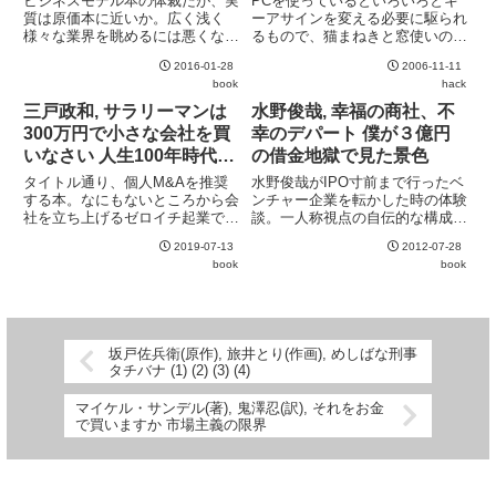
ビジネスモデル本の体裁だが、実
PCを使っているといろいろとキ
質は原価本に近いか。広く浅く
ーアサインを変える必要に駆られ
様々な業界を眺めるには悪くな
るもので、猫まねきと窓使いの憂
い。著者が専門としている経済関
鬱を使用している。元々は猫まね
2016-01-28
2006-11-11
係はともかく、農業や外食の安全
きだけで必要としている用途には
book
hack
性などの専門外の記述は不正確と
十分な機能があったのだが、
までは言わないまでも悪意が感じ
USBキーボードに対応していな
三戸政和, サラリーマンは
水野俊哉, 幸福の商社、不
られるものが多いため話半分で。
いために、USBキーボード付の
300万円で小さな会社を買
幸のデパート 僕が３億円
PC...
いなさい 人生100年時代の
の借金地獄で見た景色
個人M&A入門
タイトル通り、個人M&Aを推奨
水野俊哉がIPO寸前まで行ったベ
する本。なにもないところから会
ンチャー企業を転かした時の体験
社を立ち上げるゼロイチ起業で成
談。一人称視点の自伝的な構成
功するのは難しいため、10年生
で、当時の経営者の心理がダイレ
2019-07-13
2012-07-28
き残って軌道に乗っている企業を
クトに伝わってくる。一方でどん
book
book
個人でM&Aすることを勧めてい
底の時期から7~8年が経過してい
る。ただし、著者はM&Aコンサ
ることもあり、当時の自分を客観
ルを生業にしている以上、どう
視した上で選択の失敗を分析で...
し...
坂戸佐兵衛(原作), 旅井とり(作画), めしばな刑事
タチバナ (1) (2) (3) (4)
マイケル・サンデル(著), 鬼澤忍(訳), それをお金
で買いますか 市場主義の限界