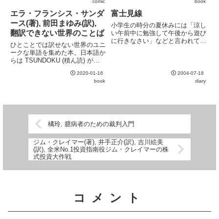
comic
book
エラ・フランシス・サンダ
富士見線
ース(著), 前田まゆみ(訳),
小学生の時分の夏休みには「涼し
翻訳できない世界のことば
い午前中に勉強して午後から遊び
に行きなさい」などと言われてい
ひとことでは訳せない世界のユニ
た気もしますが、埼玉の昼の暑さ
ークな単語を集めた本。日本語か
はシャレになりません。そんなわ
らは TSUNDOKU (積ん読) が取
けで、昼間はクーラーの利いた部
り上げられているといえば、雰囲
屋で本など読みつつ、夕方涼しく
2020-01-16
2004-07-18
気が伝わるだろうか。一見すると
なってから自転車でお出かけし
book
diary
ただのネタ本に見えるが、言葉と
て...
いうものがその国や地域の文化と
密接に関係しているこ...
橘玲, 臆病者のための裁判入門
ジム・クレイマー(著), 井手正介(訳), 吉川絵美
(訳), 全米No.1投資指南役ジム・クレイマーの株
式投資大作戦
コメント