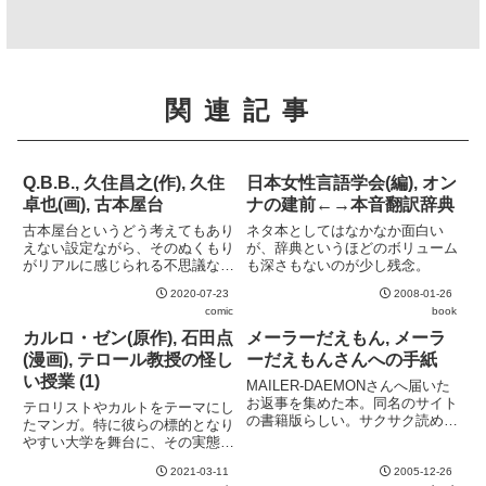
関連記事
Q.B.B., 久住昌之(作), 久住
日本女性言語学会(編), オン
卓也(画), 古本屋台
ナの建前←→本音翻訳辞典
古本屋台というどう考えてもあり
ネタ本としてはなかなか面白い
えない設定ながら、そのぬくもり
が、辞典というほどのボリューム
がリアルに感じられる不思議な作
も深さもないのが少し残念。
品。泉晴紀とはまた違った味のあ
2020-07-23
2008-01-26
る絵も良い。
comic
book
カルロ・ゼン(原作), 石田点
メーラーだえもん, メーラ
(漫画), テロール教授の怪し
ーだえもんさんへの手紙
い授業 (1)
MAILER-DAEMONさんへ届いた
お返事を集めた本。同名のサイト
テロリストやカルトをテーマにし
の書籍版らしい。サクサク読める
たマンガ。特に彼らの標的となり
ネタ本で、電車の中で読むのには
やすい大学を舞台に、その実態や
最適。ちょっと割高だけど。
見分け方を学べる。
2021-03-11
2005-12-26