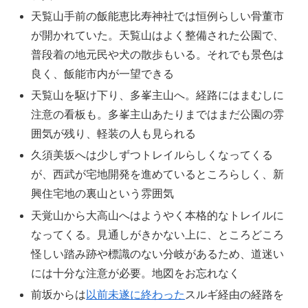
天覧山手前の飯能恵比寿神社では恒例らしい骨董市
が開かれていた。天覧山はよく整備された公園で、
普段着の地元民や犬の散歩もいる。それでも景色は
良く、飯能市内が一望できる
天覧山を駆け下り、多峯主山へ。経路にはまむしに
注意の看板も。多峯主山あたりまではまだ公園の雰
囲気が残り、軽装の人も見られる
久須美坂へは少しずつトレイルらしくなってくる
が、西武が宅地開発を進めているところらしく、新
興住宅地の裏山という雰囲気
天覚山から大高山へはようやく本格的なトレイルに
なってくる。見通しがきかない上に、ところどころ
怪しい踏み跡や標識のない分岐があるため、道迷い
には十分な注意が必要。地図をお忘れなく
前坂からは
以前未遂に終わった
スルギ経由の経路を