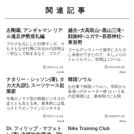
関連記事
左剛蔵, アンギャマン リア
越生~大高取山~黒山三滝~
ル遠足伊勢巡礼編
顔振峠~ユガテ~吾那神社~
東吾野
ブログを元にした行脚マンガ。そ
もそもなぜ行脚に出るかの説明は
ゴールデンウィーク後半に入り少
一切なしで始まるなど、ブログを
し余裕ができたので、久しぶりの
読んでいない人には着いていけな
トレイルラン。世間は (ゴールデ
い部分もあるが、内容はそれを補
ンウィーク中日とはいえ) 平日と
って余りあるほど。はっきり言っ
2011-11-15
2014-05-02
いうことを忘れており、東武越生
てしまうとひたすら歩くだけの内
comic
diary
線で高校生の通学集団に囲まれて
容はある意味退屈ではあるのだ
しまい少々肩身が狭い思いをする
ナタリー・シッソン(著), タ
韓国ソウル
が...
大高取山から幕岩展望台側へ...
カ大丸(訳), スーツケース起
お仕事で韓国ソウルへ。羽田から
業家
金浦へのチャーター便 (という名
の定期便) は、連休明けにも関わ
今風のノマド型の情報ビジネスの
らず満員。乗客はざっと見たとこ
走りとも言える本。基本的には低
ろ日本人よりも韓国人が多め日本
コストでオンラインビジネスを立
よりも遙かに日が長いのが印象
ち上げることで、ノマド生活を実
的。あの経度なのに日本と時差な
2017-11-23
2008-07-22
現する方式を推奨している。その
しなので、サマータイムに近い...
book
diary
ために必要な各種サービスを押さ
えているのは参考になるかもしれ
Dr. フィリップ・マフェト
Nike Training Club
ない。巻末の訳者あとがきの自