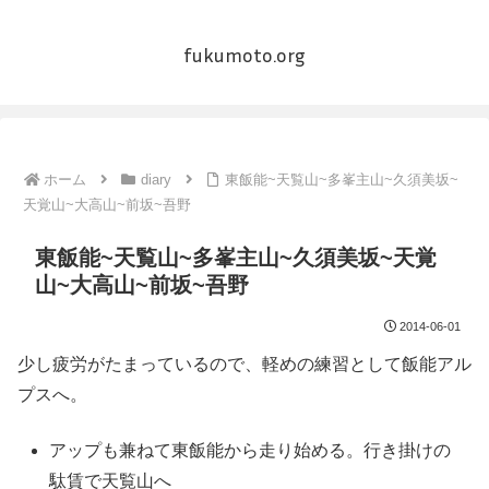
fukumoto.org
ホーム
diary
東飯能~天覧山~多峯主山~久須美坂~
天覚山~大高山~前坂~吾野
東飯能~天覧山~多峯主山~久須美坂~天覚
山~大高山~前坂~吾野
2014-06-01
少し疲労がたまっているので、軽めの練習として飯能アル
プスへ。
アップも兼ねて東飯能から走り始める。行き掛けの
駄賃で天覧山へ