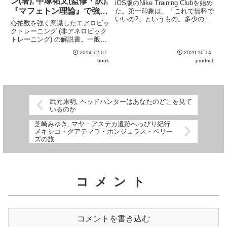
ン(著), 中塚祐文(監修・訳),
iOS版のNike Training Clubを始め
慢...
『マフェトン理論』で強く
た。第一印象は、「これで無料で
いいの?」というもの。多少の個
なる! 革命的エアロビック
心拍数を強く意識したエアロビッ
人情報や運動データと引き換えで
トレーニング
クトレーニング (非アネロビック
はあるが、質の高いトレーニング
トレーニング) の解説書。一般の
メニューが得られる。時間制のメ
市民ランナーにも取り込める内容
ニューが多く (一部に回数制のも
2014-12-07
2020-10-14
が多い。心拍数による負荷の調
のもあ...
book
product
整、給水の重要性、食生活の改善
を主に扱っているが、エビデンス
は少なめ。マーク・アレンや藤...
武元康明, ヘッドハンターはあなたのどこを見て
いるのか
芝崎みゆき, マヤ・アステカ遺跡へっぴり紀行
メキシコ・グアテマラ・ホンジュラス・ベリー
ズの旅
コメント
コメントを書き込む