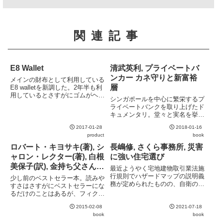
関連記事
E8 Wallet
清武英利, プライベートバ
ンカー カネ守りと新富裕
メインの財布として利用している
層
E8 walletを新調した。2年半も利
用しているとさすがにゴムがヘタ
シンガポールを中心に繁栄するプ
ってきたので新調。特に小銭入れ
ライベートバンクを取り上げたド
の部分が弱くなり、小銭がずり落
キュメンタリ。堂々と実名を挙げ
ちるようになってきた前回同様、
ている点が印象的。プライベート
Etsyで購入。値段も前回と同じ
2017-01-28
2018-01-16
バンカー、シンガポールへ移住す
く2個でで$19....
product
book
る富裕層、国税庁の調査官など
様々な立場からプライベートバン
ロバート・キヨサキ(著), シ
長嶋修, さくら事務所, 災害
クを眺めており、個々のエピソー
ャロン・レクター(著), 白根
に強い住宅選び
ド...
美保子(訳), 金持ち父さん貧
最近ようやく宅地建物取引業法施
乏父さん
行規則でハザードマップの説明義
少し前のベストセラー本。読みや
務が定められたものの、自衛のた
すさはさすがにベストセラーにな
めにはその他の情報も自分で調べ
るだけのことはあるが、フィクシ
る必要がある。活断層の所在、地
ョンをノンフィクションの様に書
盤、土地高低差、液状化の可能
2015-02-08
2021-07-18
く姿勢には疑問を感じる。マネー
性、建物の耐震性能など考慮する
book
book
本として見るとあまり新しい発見