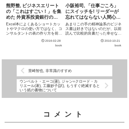
べき項目は多々あるが、現在は十
はなく精神論寄りだが、自己啓発
熊野整, ビジネスエリート
小阪裕司, 「仕事ごころ」
分...
本としては確かに人気が出そう
の「これはすごい！」を集
にスイッチを! リーダーが
な...
めた 外資系投資銀行のエ
忘れてはならない人間心理
クセル仕事術 数字力が一
の3大原則&実践術
Excel本によくあるショートカッ
あまりこの手の精神論系のビジネ
気に高まる基本スキル
トやマクロの使い方ではなく、コ
ス書は好きではないのだが、以前
ンサルタントの表の作り方を前面
読んで比較的良書だった幸せな売
に出した本。データを蓄積しDB
場のつくり方の著者の師匠の本だ
2016-02-28
2010-10-21
として活用するのではなく、案件
というので読んでみた。それなり
book
book
ごとに表を起こす種類の仕事には
に理解・共感できる部分はあり、
極めて有用なノウハウ集。
特に "ほめる" と "ねぎらう" の違
いなどは一瞬はっとさ...
里崎智也, 非常識のすすめ
ウンベルト・エーコ(著), ジャン=クロード・カ
リエール(著), 工藤妙子(訳), もうすぐ絶滅すると
いう紙の書物について
コメント