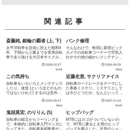
関連記事
斎藤純, 銀輪の覇者 (上, 下)
パンク修理
太平洋戦争を目前に控えた昭和9
そんなわけで、軟弱に新宿ビック
年、下関から三厩までを実用自転
カメラの自転車コーナーで空気入
車で走り抜ける大日本サイクルレ
れやその他の細かいメンテナンス
ースを舞台に繰り広げられる自転
用品を買ってみた。ついでに新宿
2008-10-27
2004-06-26
車冒険小説。もうこの設定だけで
ジョーカーという専門店も覗いて
book
diary
たまらない。しかも出場するのは
みたが、ここで買い物をするのは
紙芝居屋、薬売り、左官屋、失業
まだ早すぎる。で、さっそく空気
この気持ち
近藤史恵, サクリファイス
者、財閥の令息・令嬢などな
でも入れてみるかと思ったらパ
自転車をいろいろとメンテナンス
自転車ロードレースをテーマにし
ど、...
ン...
したり、改造 (というほどのもの
た青春ミステリ。ミステリとして
ではないけれど) するのは意外と
は今ひとつだが、なんといっても
楽しい。現実逃避でもあるので、
ロードレースの面白さを余すこと
2004-06-27
2007-11-24
余計に楽しい。と、この気持ちは
なく描いているのがすばらしい。
diary
book
どこかで……と考えていて思い出
「犠牲」というタイトルも秀逸。
した。小学生の頃のミニ四駆をい
比較的コンパクトにまとまってい
鬼頭莫宏, のりりん (5)
ヒップバッグ
じっていたときの気持ちだ。
る作品と言うこともあり、ロー
自転車の組立からツーリングま
MTBにはカゴがついていないの
ド...
で、本格的に自転車入門マンガに
で、MTBに乗るとき用のヒップ
なってきた。自転車未経験者が楽
バッグを購入した。近所のショッ