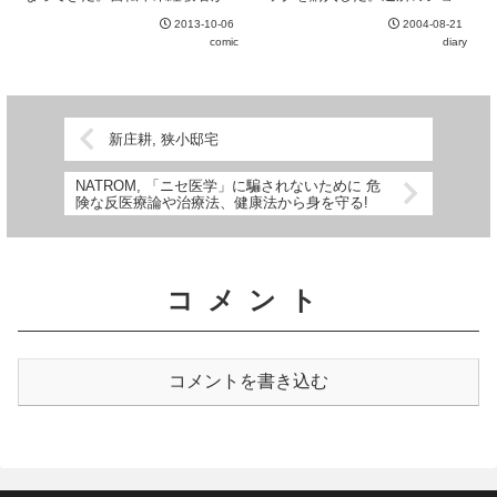
しめているのかやや心配になる。
ピングモールの閉店セールで680
2013-10-06
2004-08-21
ラブコメ要素は申し訳程度。
円。携帯用の空気入れがぎりぎり
comic
diary
入るサイズなのがうれしい。
新庄耕, 狭小邸宅
NATROM, 「ニセ医学」に騙されないために 危
険な反医療論や治療法、健康法から身を守る!
コメント
コメントを書き込む