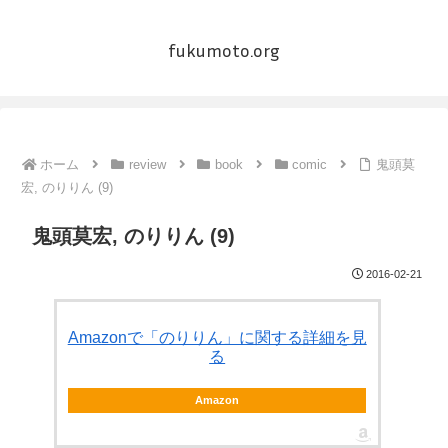
fukumoto.org
ホーム
review
book
comic
鬼頭莫
宏, のりりん (9)
鬼頭莫宏, のりりん (9)
2016-02-21
Amazonで「のりりん」に関する詳細を見
る
Amazon