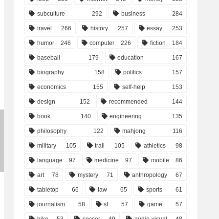
subculture
292
business
284
travel
266
history
257
essay
253
humor
246
computer
226
fiction
184
baseball
179
education
167
biography
158
politics
157
economics
155
self-help
153
design
152
recommended
144
book
140
engineering
135
philosophy
122
mahjong
116
military
105
trail
105
athletics
98
language
97
medicine
97
mobile
86
art
78
mystery
71
anthropology
67
tabletop
66
law
65
sports
61
journalism
58
sf
57
game
57
bike
53
soccer
49
audio-visual
48