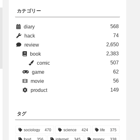
カテゴリー
568
diary
74
hack
2,650
review
2,383
book
507
comic
62
game
56
movie
149
product
タグ
sociology
470
science
424
life
375
food
356
internet
345
money
338