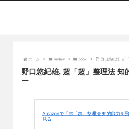
ホーム
review
book
野口悠紀雄, 超
野口悠紀雄, 超「超」整理法 
ー
Amazonで「超「超」整理法 知的能力
見る