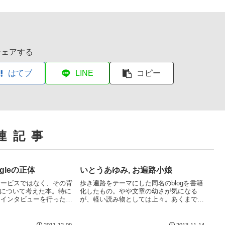
シェアする
はてブ
LINE
コピー
連記事
gleの正体
いとうあゆみ, お遍路小娘
やサービスではなく、その背
歩き遍路をテーマにした同名のblogを書籍
について考えた本。特に
化したもの。やや文章の幼さが気になる
陣にインタビューを行ったわ
が、軽い読み物としては上々。あくまでも
情報からの類推に過ぎな
エッセイのため、実際に歩き遍路をしよう
収入を増やすためにひた
という人に役立ちそうな装備の情報などは
指している」という推
ほとんどなし。写真が多めだが、縦横比が