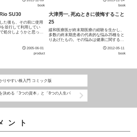
2011-12-09
2013-11-14
ややおかし...
book
book
Rio SU30
大津秀一, 死ぬときに後悔すること
25
を購入した後も、その前に使用
U30を並行して利用してい
緩和医療医が終末期医療の経験を生かし、
で処分しようかと思った
多数の終末期患者の代表的な悩み25種をと
てきれない。大容量のRio
りあげたもの。その悩みは健康に関するも
のは間違いないが、Rio
のから社会との関わり、生活、宗教など多
2005-06-01
2012-05-11
岐にわたる。なぜこんなことを悩むのかと
product
book
思うものも混ざっているが、後悔しない生
き方を考え...
わかりやすい株入門 コミック版
来を決める「3つの資本」と「8つの人生パ
メント