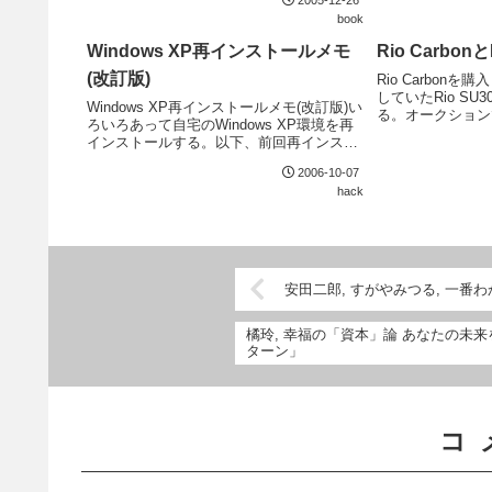
2005-12-26
理...
book
Windows XP再インストールメモ
Rio Carbonと
(改訂版)
Rio Carbon
していたRio S
Windows XP再インストールメモ(改訂版)い
る。オークション
ろいろあって自宅のWindows XP環境を再
こともあるが、捨
インストールする。以下、前回再インスト
Carbonが便利な
ール時のメモの改訂版。XC Cube EZ65新
SU30にはRio ...
2006-10-07
旧HDD間のデータコピーをするのに、普通
hack
の2台繋げるIDE...
安田二郎, すがやみつる, 一番
橘玲, 幸福の「資本」論 あなたの未
ターン」
コ