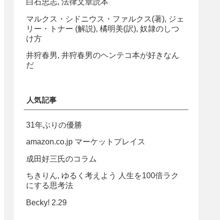
白石忠志, 法律文章読本
マルクス・シドニウス・ファルクス(著), ジェ
リー・トナー (解説), 橘明美(訳), 奴隷のしつ
け方
井狩春男, 井狩春男のヘンテコ本が好きなん
だ
人気記事
31年ぶりの優勝
amazon.co.jp マーケットプレイス
成田好三氏のコラム
ちきりん, ゆるく考えよう 人生を100倍ラク
にする思考法
Becky! 2.29