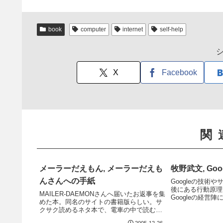
book
computer
internet
self-help
X
Facebook
関
メーラーだえもん, メーラーだえも
牧野武文, Goo
んさんへの手紙
Googleの技術
後にある行動原理
MAILER-DAEMONさんへ届いたお返事を集
Googleの経営
めた本。同名のサイトの書籍版らしい。サ
けでもなく、公開
クサク読めるネタ本で、電車の中で読むの
いが、その「広告
には最適。ちょっと割高だけど。
すら事業拡大を目