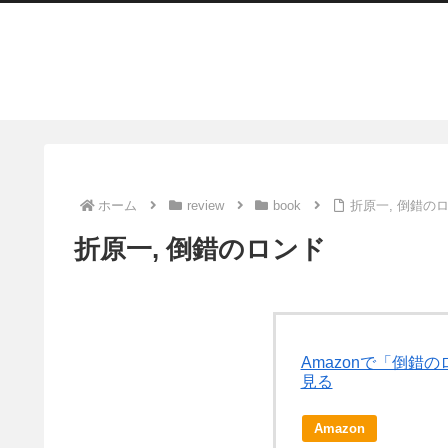
ホーム
review
book
折原一, 倒錯の
折原一, 倒錯のロンド
Amazonで「倒錯
見る
Amazon