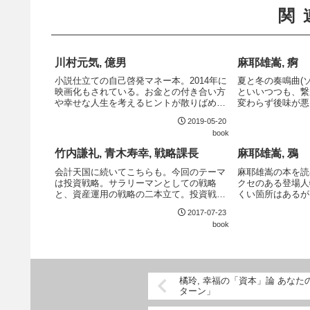
関
川村元気, 億男
麻耶雄嵩, 痾
小説仕立ての自己啓発マネー本。2014年に
夏と冬の奏鳴曲(
映画化もされている。お金との付き合い方
といいつつも、繋
や幸せな人生を考えるヒントが散りばめら
変わらず後味が悪
れている。充分なお金を得ることで欲が奪
豪快な仕掛けから
2019-05-20
われてしまう気持ちは良く理解できる。
のの、やはり腑に
book
章としては前作よ
いるよう...
竹内謙礼, 青木寿幸, 戦略課長
麻耶雄嵩, 鴉
会計天国に続いてこちらも。今回のテーマ
麻耶雄嵩の本を読
は投資戦略。サラリーマンとしての戦略
クセのある登場人
と、資産運用の戦略の二本立て。投資戦略
くい箇所はあるが
の部分に新味はないが、読みやすさは健在
読ませるだけの魅
2017-07-23
なので、一冊目としてはおすすめできる。
じた村という設定
book
き込まれる。その
ックはカタ...
橘玲, 幸福の「資本」論 あな
ターン」