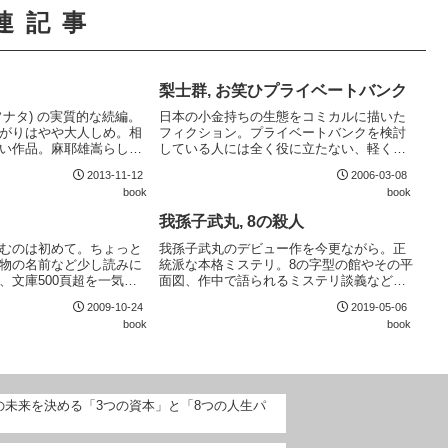
連記事
梨士群, お笑ひプライベートバンク
ソナタ) の実質的な続編。
日本の小金持ちの生態をコミカルに描いた
がりはやや大人しめ。相
フィクション。プライベートバンクを検討
い作品。麻耶雄嵩らしい
している人には全く役に立たない、軽く読
来るカタルシスはあるも
み流すための本。詳細不明な著者の文章は
2013-11-12
2006-03-08
落ちない部分が多い。文
少々クセがあるが、なかなか面白い。マネ
book
book
りやや読みやすくなって
ー本を読むのを趣味にしていて、元ネタが
わかる人には...
我孫子武丸, 8の殺人
むのは初めて。ちょっと
我孫子武丸のデビュー作を今更ながら。正
物の名前など少し読みに
統派な本格ミステリ。8の字型の館やその平
、文庫500頁超を一気に
面図、作中で語られるミステリ談義など、
力はある。地図にない閉
まさに本格ミステリたらんとしていること
2009-10-24
2019-05-06
の非日常性にはやはり引
が伝わってくる。
book
book
舞台装置を駆使したトリ
たの未来を決める「3つの資本」と「8つの人生パ