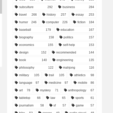
subculture
292
business
284
travel
266
history
257
essay
253
humor
246
computer
226
fiction
184
baseball
179
education
167
biography
158
politics
157
economics
155
self-help
153
design
152
recommended
144
book
140
engineering
135
philosophy
122
mahjong
116
military
105
trail
105
athletics
98
language
97
medicine
97
mobile
86
art
78
mystery
71
anthropology
67
tabletop
66
law
65
sports
61
journalism
58
sf
57
game
57
bike
53
soccer
49
audio-visual
48