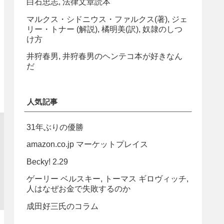
白石忠志, 法律文章読本
マルクス・シドニウス・ファルクス(著), ジェ
リー・トナー (解説), 橘明美(訳), 奴隷のしつ
け方
井狩春男, 井狩春男のヘンテコ本が好きなん
だ
人気記事
31年ぶりの優勝
amazon.co.jp マーケットプレイス
Becky! 2.29
ゲーリー ベルスキー, トーマス ギロヴィッチ,
人はなぜお金で失敗するのか
成田好三氏のコラム