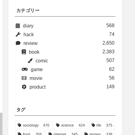
カテゴリー
568
diary
74
hack
2,650
review
2,383
book
507
comic
62
game
56
movie
149
product
タグ
sociology
470
science
424
life
375
food
356
internet
345
money
338