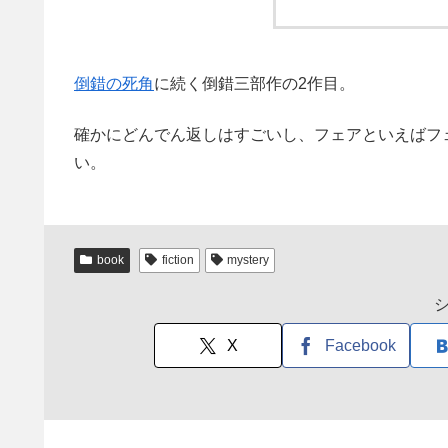
倒錯の死角
に続く倒錯三部作の2作目。
確かにどんでん返しはすごいし、フェアといえばフ
い。
book
fiction
mystery
X
Facebook