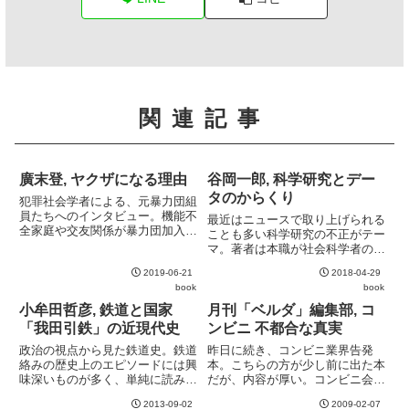
関連記事
廣末登, ヤクザになる理由
谷岡一郎, 科学研究とデー
タのからくり
犯罪社会学者による、元暴力団組
員たちへのインタビュー。機能不
最近はニュースで取り上げられる
全家庭や交友関係が暴力団加入に
ことも多い科学研究の不正がテー
つながっているという仮説ありき
マ。著者は本職が社会科学者のた
でインタビューを行っているよう
め、自然科学のトピックはどうし
に見える点や環境とその他の要因
2019-06-21
2018-04-29
ても端切れが悪くなってしまう。
(遺伝等) が切り分けられていない
book
book
いくら話題になったとはいえ、無
点は気になるが、インタビ...
理にSTAP細胞の話題を取り上げ
小牟田哲彦, 鉄道と国家
月刊「ベルダ」編集部, コ
ずとも、本業の社会科学の不正...
「我田引鉄」の近現代史
ンビニ 不都合な真実
政治の視点から見た鉄道史。鉄道
昨日に続き、コンビニ業界告発
絡みの歴史上のエピソードには興
本。こちらの方が少し前に出た本
味深いものが多く、単純に読み物
だが、内容が厚い。コンビニ会計
として面白い。歴史を辿り、限ら
や仕入のピンハネ問題に加えて、
2013-09-02
2009-02-07
れた証拠から関係者の思惑を読み
裁判の流れや一部オーナーの反乱