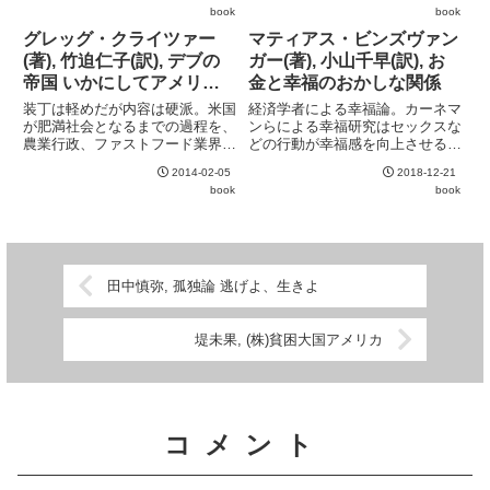
book
book
解き、と文句なし。ただし最終章
の様子もよく取材されているの
の "海外への日本鉄道進出" は唐
で、よりコンビニ業界が掴みやす
グレッグ・クライツァー
マティアス・ビンズヴァン
突に外交に関する私見が始ま...
い。
(著), 竹迫仁子(訳), デブの
ガー(著), 小山千早(訳), お
帝国 いかにしてアメリカ
金と幸福のおかしな関係
は肥満大国となったのか
装丁は軽めだが内容は硬派。米国
経済学者による幸福論。カーネマ
が肥満社会となるまでの過程を、
ンらによる幸福研究はセックスな
農業行政、ファストフード業界、
どの行動が幸福感を向上させるこ
食品業界、教育界と多くの視点か
とを明らかとしたが、ブランチフ
2014-02-05
2018-12-21
ら丹念に追いかけていく。現状に
ラワーやオズワルドの調査では収
book
book
至った要因は単一のものではな
入とセックスの頻度には関係がな
く、様々な原因が絡まり合ってい
いことがわかっている。人を幸福
ることがよく分かる。肥満のリス
にする他の行動も、収入ととも
ク...
に...
田中慎弥, 孤独論 逃げよ、生きよ
堤未果, (株)貧困大国アメリカ
コメント