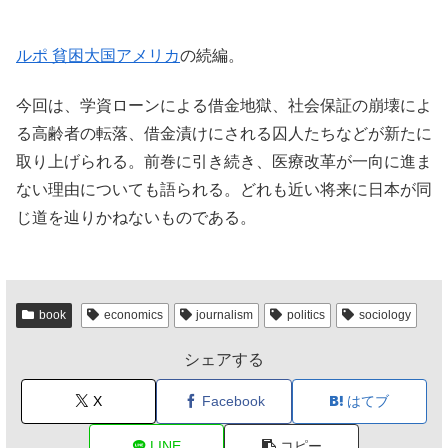
ルポ 貧困大国アメリカ
の続編。
今回は、学資ローンによる借金地獄、社会保証の崩壊によ
る高齢者の転落、借金漬けにされる囚人たちなどが新たに
取り上げられる。前巻に引き続き、医療改革が一向に進ま
ない理由についても語られる。どれも近い将来に日本が同
じ道を辿りかねないものである。
book
economics
journalism
politics
sociology
シェアする
X
Facebook
はてブ
LINE
コピー