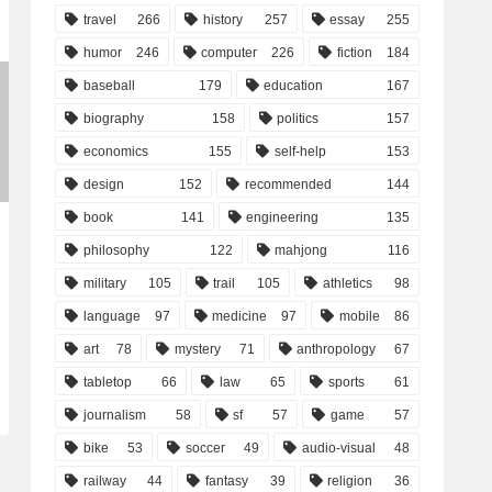
travel
266
history
257
essay
255
humor
246
computer
226
fiction
184
baseball
179
education
167
biography
158
politics
157
economics
155
self-help
153
design
152
recommended
144
book
141
engineering
135
philosophy
122
mahjong
116
military
105
trail
105
athletics
98
language
97
medicine
97
mobile
86
art
78
mystery
71
anthropology
67
tabletop
66
law
65
sports
61
journalism
58
sf
57
game
57
bike
53
soccer
49
audio-visual
48
railway
44
fantasy
39
religion
36