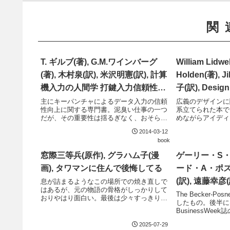
関
T. ギルブ(著), G.M.ワインバーグ
William Lidwel
(著), 木村泉(訳), 米沢明憲(訳), 計算
Holden(著), Ji
機入力の人間学 打鍵入力信頼性技
子(訳), Desig
法
学ぶ、デザイン
主にキーパンチャによるデータ入力の信頼
広義のデザインに関
性向上に関する専門書。泥臭い仕事の一つ
系立てられた本で
だが、その重要性は揺るぎなく、おそらく
めながらアイディ
これからも何だかんだと言いながらもなく
と通っぽく見える
2014-03-12
ならないだろう。原著は1977年に発表され
book
たものであり、パンチカードに関する記述
など今で...
窓際三等兵(原作), グラハム子(漫
ゲーリー・S・
画), タワマンに住んで後悔してる
ード・A・ポズ
(訳), 遠藤幸彦
息が詰まるようなこの場所での焼き直しで
はあるが、元の物語の骨格がしっかりして
ポズナー判事
The Becker-P
おりやはり面白い。最後は少々すっきりし
したもの。後半に
学
すぎているが、きれいにまとまった。
BusinessWee
方がやや遠慮して
2025-07-29
しい討論というよ