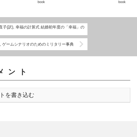
book
book
な...
見るとなかなかに気が滅入ってくる。それ
でもそんな銀...
直子(訳), 幸福の計算式 結婚初年度の「幸福」の
, ゲームシナリオのためのミリタリー事典
メント
トを書き込む