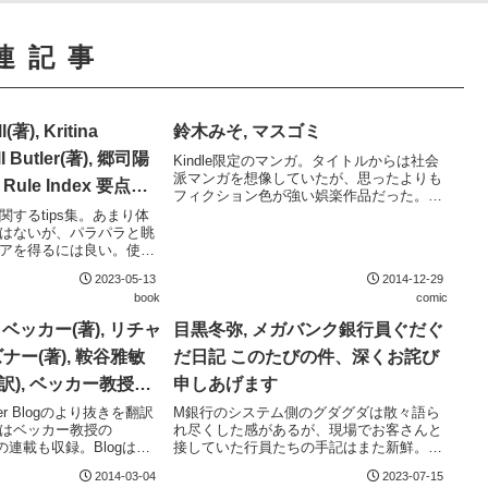
連記事
l(著), Kritina
鈴木みそ, マスゴミ
ll Butler(著), 郷司陽
Kindle限定のマンガ。タイトルからは社会
派マンガを想像していたが、思ったよりも
n Rule Index 要点で
フィクション色が強い娯楽作品だった。エ
の法則150
ンターテイメントと割り切ってみれば
するtips集。あまり体
上々。後半には表題作以外の短編も収録。
はないが、パラパラと眺
婚活クエストあたりは往年のあんたっちゃ
アを得るには良い。使う
ぶるを思わ...
用語が満載。
2023-05-13
2014-12-29
book
comic
ベッカー(著), リチャ
目黒冬弥, メガバンク銀行員ぐだぐ
ナー(著), 鞍谷雅敏
だ日記 このたびの件、深くお詫び
(訳), ベッカー教授、
申しあげます
のブログで学ぶ経済
osner Blogのより抜きを翻訳
M銀行のシステム側のグダグダは散々語ら
はベッカー教授の
れ尽くした感があるが、現場でお客さんと
k誌の連載も収録。Blogは双
接していた行員たちの手記はまた新鮮。銀
いるせいもあるのか、激
行の常識は世間の非常識とはよく言ったも
2014-03-04
2023-07-15
りはやや落ち着いた議論
ので、旧態依然としたメガバンクの実態を