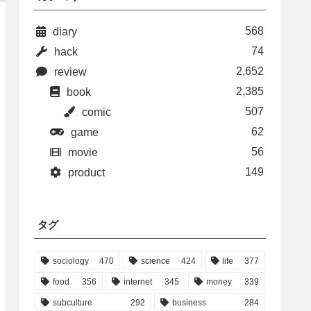
568
diary
74
hack
2,652
review
2,385
book
507
comic
62
game
56
movie
149
product
タグ
sociology
470
science
424
life
377
food
356
internet
345
money
339
subculture
292
business
284