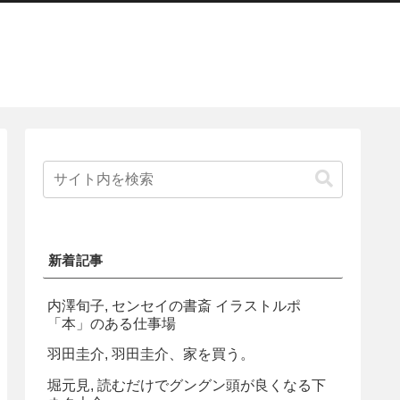
新着記事
内澤旬子, センセイの書斎 イラストルポ
「本」のある仕事場
羽田圭介, 羽田圭介、家を買う。
堀元見, 読むだけでグングン頭が良くなる下