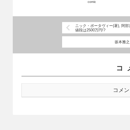
comic
となっている。率直
ニック・ポータヴィー(著), 阿部
値段は2500万円!?
坂本雅之
コ
コメン