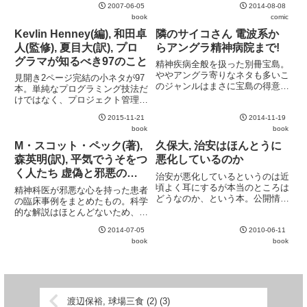
2007-06-05
2014-08-08
だが、それ以外は文句なくオスス
book
comic
メできる内容。特に、なかなか公
開しにくい奇術のタネにまで (少
Kevlin Henney(編), 和田卓
隣のサイコさん 電波系か
しだけとはいえ) 踏み込んだ...
人(監修), 夏目大(訳), プロ
らアングラ精神病院まで!
グラマが知るべき97のこと
精神疾病全般を扱った別冊宝島。
ややアングラ寄りなネタも多いこ
見開き2ページ完結の小ネタが97
のジャンルはまさに宝島の得意分
本。単純なプログラミング技法だ
野か。執筆陣もある意味で豪華。
けではなく、プロジェクト管理や
かなりディープなネタもあり、気
ライフハック寄りのネタも満載。
分を害する方もいると思われるの
2015-11-21
2014-11-19
付箋を貼りながら読んでいたら付
で、読む際はご注意を。
book
book
箋だらけになってしまった。プロ
グラミングに携わる人間ならば必
M・スコット・ペック(著),
久保大, 治安はほんとうに
ず新たな気付きが得られるはず...
森英明(訳), 平気でうそをつ
悪化しているのか
く人たち 虚偽と邪悪の心
治安が悪化しているというのは近
理学
頃よく耳にするが本当のところは
精神科医が邪悪な心を持った患者
どうなのか、という本。公開情報
の臨床事例をまとめたもの。科学
である犯罪白書を少し注意して読
的な解説はほとんどないため、専
むだけで、様々なカラクリが見え
門外の人間にはどこまでがこの分
てくる。リテラシ本としても
2014-07-05
2010-06-11
野で常識的な内容かが判断できな
上々。
book
book
い。また、後半は臨床事例から一
転して集団心理が引き起こす邪悪
の話題に飛ぶが、ここは心理学
や...
渡辺保裕, 球場三食 (2) (3)