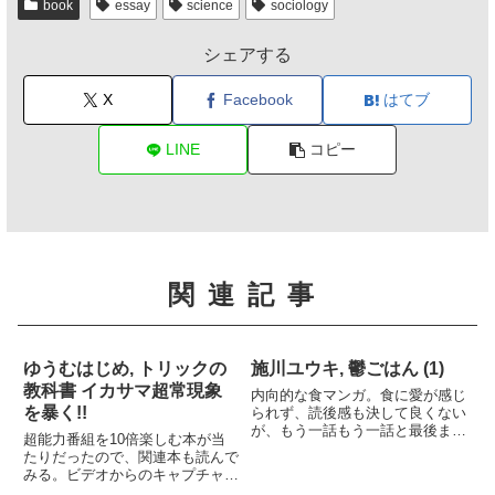
book
essay
science
sociology
シェアする
X
Facebook
はてブ
LINE
コピー
関連記事
ゆうむはじめ, トリックの
施川ユウキ, 鬱ごはん (1)
教科書 イカサマ超常現象
内向的な食マンガ。食に愛が感じ
を暴く!!
られず、読後感も決して良くない
が、もう一話もう一話と最後まで
超能力番組を10倍楽しむ本が当
読んでしまう。
たりだったので、関連本も読んで
みる。ビデオからのキャプチャの
せいか写真の品質が低いのが残念