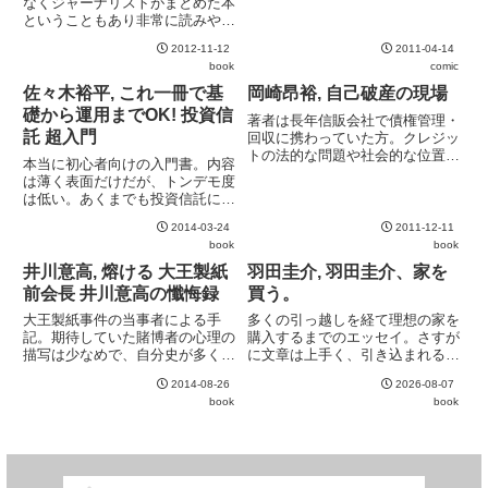
なくジャーナリストがまとめた本
ないくらいダメ少年だった。
ということもあり非常に読みやす
い。原題の "The Price of
2012-11-12
2011-04-14
Everything" が示す通り、扱われ
book
comic
ているテーマは実に幅広い。生命
や幸福、信仰など、行動経済学の
佐々木裕平, これ一冊で基
岡崎昂裕, 自己破産の現場
守備範囲...
礎から運用までOK! 投資信
著者は長年信販会社で債権管理・
託 超入門
回収に携わっていた方。クレジッ
トの法的な問題や社会的な位置付
本当に初心者向けの入門書。内容
けについては専門外と言うことも
は薄く表面だけだが、トンデモ度
あり踏み込みが浅いが、債権管理
は低い。あくまでも投資信託に限
の立場から見た実エピソードの
定した入門書であり、資産全体の
数々は実に興味深い。
2014-03-24
2011-12-11
ポートフォリオとして見ると欠け
book
book
ている部分もある点には注意が必
要。また、ややアクティブファン
井川意高, 熔ける 大王製紙
羽田圭介, 羽田圭介、家を
ド寄りな点や一般論中心で具体
前会長 井川意高の懺悔録
買う。
的...
大王製紙事件の当事者による手
多くの引っ越しを経て理想の家を
記。期待していた賭博者の心理の
購入するまでのエッセイ。さすが
描写は少なめで、自分史が多くを
に文章は上手く、引き込まれる。
占める。生い立ちは興味深くもあ
庶民的な普通の若者の一人暮らし
2014-08-26
2026-08-07
るが、夜の街での有名人との付き
から始まり、芥川賞受賞後にそれ
book
book
合いの話が続くのは少々辟易す
なりに裕福な暮らしとなり、理想
る。
的な家を手に入れるまでの心境の
変化を追った面白さもある。特
に...