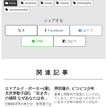
book
business
essay
money
philosophy
recommended
シェアする
X
Facebook
はてブ
LINE
コピー
関連記事
エドアルド・ポーター(著),
押切蓮介, ピコピコ少年
月沢李歌子(訳), 「生き方」
著者と同世代で完全にシンクロし
の値段 なぜあなたは合理
てしまう。ゲームばっかりやって
いるダメ少年の自伝マンガなのだ
的に選択できないのか？
行動経済学の本だが、研究者では
けれど、今思い返すと自分も負け