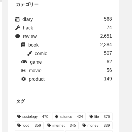
カテゴリー
568
diary
74
hack
2,651
review
2,384
book
507
comic
62
game
56
movie
149
product
タグ
sociology
470
science
424
life
376
food
356
internet
345
money
339