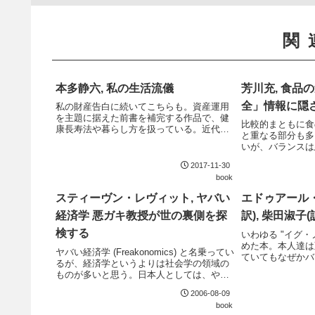
関
本多静六, 私の生活流儀
芳川充, 食品
全」情報に隠
私の財産告白に続いてこちらも。資産運用
を主題に据えた前書を補完する作品で、健
比較的まともに食
康長寿法や暮らし方を扱っている。近代的
と重なる部分も多
な医学や栄養学と照らして正しいかは疑問
いが、バランスは
なところもあるが、そのムリ・ムダのない
ィズムに陥りつつ
生活スタイルは、資産の種銭を作る上で必
2017-11-30
欲しい。
ず役に立つだ...
book
スティーヴン・レヴィット, ヤバい
エドゥアール・ロ
経済学 悪ガキ教授が世の裏側を探
訳), 柴田淑子(
検する
いわゆる "イグ・
めた本。本人達は
ヤバい経済学 (Freakonomics) と名乗ってい
ていてもなぜかバ
るが、経済学というよりは社会学の領域の
う、そんな絶妙の
ものが多いと思う。日本人としては、やは
り大相撲の八百長の話題が興味深い。千秋
2006-08-09
楽で7勝7敗の力士が妙に強いのは日本人な
book
ら誰でも知っていることだが、そ...