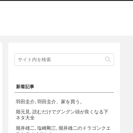
新着記事
羽田圭介, 羽田圭介、家を買う。
堀元見, 読むだけでグングン頭が良くなる下
ネタ大全
堀井雄二, 塩崎剛三, 堀井雄二のドラゴンクエ