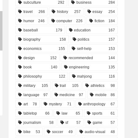
subculture
292
business
284
travel
266
history
257
essay
254
humor
246
computer
226
fiction
184
baseball
179
education
167
biography
158
politics
157
economics
155
self-help
153
design
152
recommended
144
book
140
engineering
135
philosophy
122
mahjong
116
military
105
trail
105
athletics
98
language
97
medicine
97
mobile
86
art
78
mystery
71
anthropology
67
tabletop
66
law
65
sports
61
journalism
58
sf
57
game
57
bike
53
soccer
49
audio-visual
48