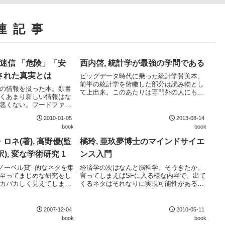
連記事
の迷信 「危険」「安
西内啓, 統計学が最強の学問である
された真実とは
ビッグデータ時代に乗った統計学賛美本。
前半の統計学を俯瞰した部分は読み物とし
の情報を扱った本。類書
て上出来。このあたりは専門外の人にも楽
くあまり新しい情報はな
しめる内容。後半は少々専門的な話になる
悪くない。フードファデ
ので素養がある人向けか。一度統計学を学
ある人たちには一読して
んだ人が、統計学の全体像を整理し直すに
2010-01-05
2013-08-14
は良い内容。
book
book
ネ(著), 高野優(監
橘玲, 亜玖夢博士のマインドサイエ
訳), 変な学術研究 1
ンス入門
ノーベル賞" 的なネタを集
経済学の次はなんと脳科学。そうきたか。
至ってまじめな研究をし
言ってしまえばSFに入る様な内容で、出て
カバカしく見えてしま
くるネタはそれなりに実現可能性があるも
ところを押さえている。
のが中心。経済学のときと同様に各技術の
本質をよく掴んでいると思うが、少々詰め
込み過ぎな感はある。
2007-12-04
2010-05-11
book
book