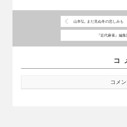
山本弘, まだ見ぬ冬の悲しみも
『近代麻雀』編集部
コ
コメン