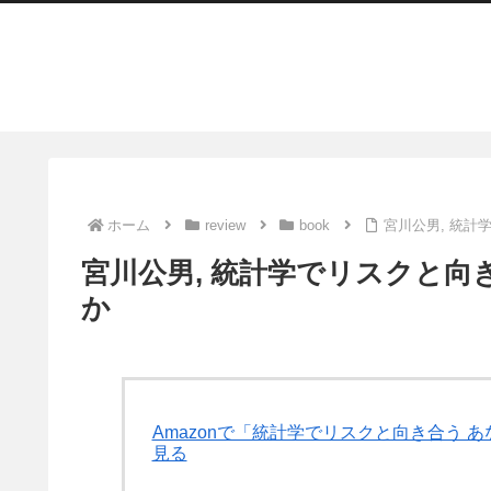
ホーム
review
book
宮川公男, 統計
宮川公男, 統計学でリスクと向
か
Amazonで「統計学でリスクと向き合う
見る