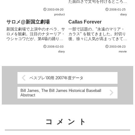
た面白さで文句を付けるところが
が書かれているだけというのも申
ない。ミシェルかわいいよミシェ
し訳ないので、 2ヶ月間使用した
2003-09-20
2008-01-25
ル。
ユーザとして...
product
diary
サロメ@新国立劇場
Callas Forever
新国立劇場で上演中のオペラ、サ
一部で話題の、"永遠のマリア・
ロメを観劇。注目のナターリア・
カラス" を観てきました。封切り
ウシャコワだが、第4場の踊りは
後、徐々に人気が高まってきてい
ともかく歌唱は見事。カーテンコ
るようです。最初は日比谷シネシ
2008-02-03
2003-08-23
ールの際のサービス精神にも好感
ャンテのみで上映だったのが、い
diary
movie
が持てる。舞台装置や衣装も新国
つの間にか全国展開されていたの
立らしい豪華さでこちらも文句な
で、新宿で観てきました。観客
し。
は、熟年な方々が中心で、fuk...
ベスプレ’00用 2007年度データ
Bill James, The Bill James Historical Baseball
Abstract
コメント