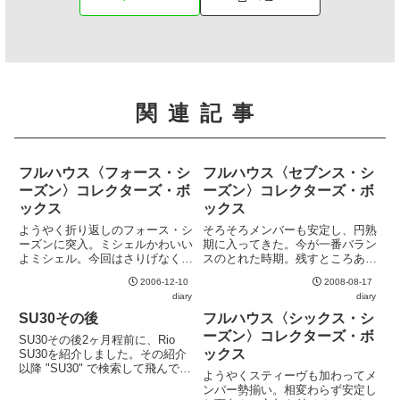
関連記事
フルハウス〈フォース・シ
フルハウス〈セブンス・シ
ーズン〉コレクターズ・ボ
ーズン〉コレクターズ・ボ
ックス
ックス
ようやく折り返しのフォース・シ
そろそろメンバーも安定し、円熟
ーズンに突入。ミシェルかわいい
期に入ってきた。今が一番バラン
よミシェル。今回はさりげなくデ
スのとれた時期。残すところあと
スクカレンダーが同梱されている
1シーズンとなり、しかも諸事情
2006-12-10
2008-08-17
のも嬉しいところ。
から再開がまず望めないのが分か
diary
diary
ってしまっているのが非常に寂し
い。
SU30その後
フルハウス〈シックス・シ
ーズン〉コレクターズ・ボ
SU30その後2ヶ月程前に、Rio
ックス
SU30を紹介しました。その紹介
以降 "SU30" で検索して飛んでく
ようやくスティーヴも加わってメ
る方が多くいます。それなのに、
ンバー勢揃い。相変わらず安定し
ただファーストインプレッション