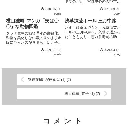
ながら、取次の問題なども堂々と
ドなのだが、写真中心の大型本
Present
えぐっているのは素晴らしい。な
で、どちらかというと眺めて楽し
お、一部に腐女子な表現があるの
2006-05-21
2010-09-29
むタイプ。
で苦手な人は注意。
comic
book
横山雅司, マンガ「実は〇
浅草演芸ホール 三月中席
〇」な動物図鑑
たまには寄席でもと、浅草演芸ホ
ールの三月中席へ。入場が遅かっ
クック先生の動物講座の書籍化。
たこともあり、志乃多寿司の助六
動物を美化しない毒入りのまま出
は買えず。残念空いた時間にふら
版に至ったのが素晴らしい。子供
りと立ち寄ったので下調べをして
向けにも良い内容。寄生虫などの
いなかったが、最近人気急上昇の
2026-01-30
2024-03-12
子どもの食いつきが良いネタも多
神田伯山が見られたのは運が良か
comic
diary
数収録。
った。やはり力量が頭一つ抜け
て...
安倍夜郎, 深夜食堂 (1) (2)
黒田硫黄, 茄子 (1) (2)
コメント