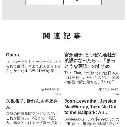
関連記事
Opera
宮永國子, とつぜん会社が
英語になったら… 「まっ
ユニバーサルミュージックにハメ
とうな英語」のすすめ
られて散財。今まであんまり下が
らなかったオペラのDVDが安く
This, That, Itの使い分けは日本人
なるのはうれしいなぁ (昨年末に
には理解しがたいものだが、本書
5,000円で買ったTurandotが2,800
の解説は腑に落ちる。ThisとThat
円に下がったのはイタいけど)。
は "これ" と "あれ" ではない。ま
これからはオペラ (とかクラシッ
2003-02-22
2011-10-10
た、形容詞と分詞の違いはThisや
ク類) ...
diary
book
Thatの違い以上に無自覚だった部
分だが、感情表現と...
久世番子, 暴れん坊本屋さ
Josh Leventhal, Jessica
ん
MacMurray, Take Me Out
to the Ballpark: An
本屋の内情暴露マンガなのだが、
Illustrated Tour of
これが面白い。2巻まで一気読
Bordersのセールで$9.99だったの
み。基本的にはギャグ漫画であり
Baseball Parks Past and
で即買い。米国内の球場紹介ガイ