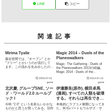
LINE
コピー
関連記事
Mirima Tyalie
Magic 2014 – Duels of the
Planeswalkers
最近世間では、"オープン" とか
"フリー" とかいうのが流行して
Magic: The Gathering - Duels of
ます。この流れを生み出したのは
the Planeswalkers 2013の続編。
もちろん gnu に代表される、ソ
Magic 2014 - Duels of the
フトウェア業界です。しかし、今
Planeswalkers。ルールはMagic
ではソフトウェアに限定されてい
2003-07-01
2013-07-13
2014準拠Indest...
るわけではなく、OPL (日本語訳)
game
game
の様な、コン...
北沢慶, グループSNE, ソー
伊瀬勝良(原作), 横田卓馬
ド・ワールド2.0 ルールブ
(漫画), すべての人類を破壊
ック I
する。それらは再生できな
い。 (3)
今時 "2.0" という名前もいかがな
本格的にラブコメ展開になってき
ものかと思うが買ってみる。旧作
た。M:tGパートもウルザズ・サ