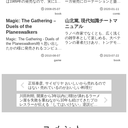
は1989年の発売なので、実に19
ーガ発売にローテーションと盛り
年ぶりの大幅改定。システムだけ
だくさん。付録も本編に合わせて
2008-05-07
2020-01-11
でなく世界観も大きく変更してお
ウルザズ・サーガ初出の強
book
comic
り、その意気込みが伺える。文庫
迫/Duressと抜かりない。
での発売は嬉しいが、近所の大型
Magic: The Gathering –
山北篤, 現代知識チートマ
書店に富士見ドラゴ...
Duels of the
ニュアル
Planeswalkers
ラノベ作家でなくとも、広く浅く
の雑学本として楽しめる。大ベテ
Magic: The Gathering - Duels of
ランの著者だけあり、トンデモな
the Planeswalkers時々思い出し
記述はほとんどない。通読してみ
たかの様に発売されるコンピュー
ると、実は現代人の受けている教
タゲーム版のM:tG。Xbox 360版
育というものがすでにチート級で
2010-08-07
2023-07-22
もあるが、今回試したのは
あるということに気づく。特に工
game
book
Windows版。もちろん日本語版
学や農学、医学などは、基本的
は...
な...
正垣泰彦, サイゼリヤ おいしいから売れるので
はない 売れているのがおいしい料理だ
川田利明, 開業から3年以内に8割が潰れるラーメ
ン屋を失敗を重ねながら10年も続けてきたプロ
レスラーが伝える「してはいけない」逆説ビジ
ネス学