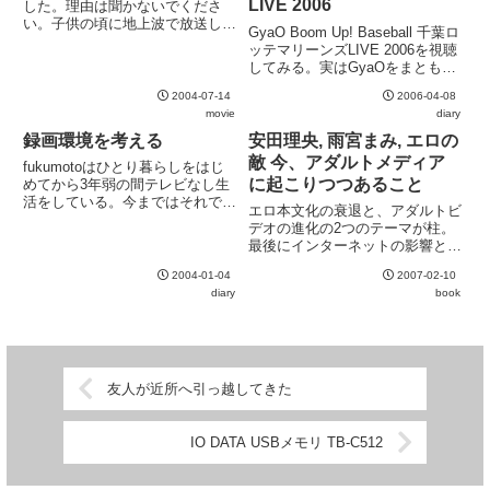
LIVE 2006
した。理由は聞かないでくださ
い。子供の頃に地上波で放送して
GyaO Boom Up! Baseball 千葉ロ
いたのを観た記憶はあったのです
ッテマリーンズLIVE 2006を視聴
が、今観てみるとだいぶ印象が違
してみる。実はGyaOをまともに
います。以下、ネタバレを含むメ
使うのは初めて。画質自体は問題
モです。千葉真一御大が絶好調で
2004-07-14
2006-04-08
ないレベル。ただし、視聴中にま
す三村一士と農家の娘が何の脈絡
movie
diary
れに途切れがある。映像はともか
も...
く、音声の途切れはやっぱり気...
録画環境を考える
安田理央, 雨宮まみ, エロの
敵 今、アダルトメディア
fukumotoはひとり暮らしをはじ
に起こりつつあること
めてから3年弱の間テレビなし生
活をしている。今まではそれでも
エロ本文化の衰退と、アダルトビ
特に困らなかったが、来シーズン
デオの進化の2つのテーマが柱。
はマリーンズが優勝するので録画
最後にインターネットの影響と次
環境を整える必要がある。とはい
世代アダルトメディアも語られて
え今更普通にテレビとビデオを買
2004-01-04
2007-02-10
いるが、こちらは少し踏み込みが
うのもアレなので、最近流...
diary
book
浅いか。特に、サブカルチャーの
受け皿であったエロ本が、裏モノ
雑誌に食われていった経緯が興
味...
友人が近所へ引っ越してきた
IO DATA USBメモリ TB-C512