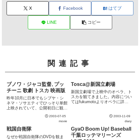
X
Facebook
はてブ
LINE
コピー
関連記事
ブノワ・ジャコ監督, プッ
Tosca@新国立劇場
チーニ 歌劇 トスカ 映画版
新国立劇場で上映中のオペラ、ト
スカを観てきました。内容につい
昨年10月に日本でもシブヤ・シ
てはfukumotoよりオペラに詳し
ネマ・ソサエティでひっそり単館
い誰かが書いていると思うので省
上映されていて、公開初日に観に
略 (他力本願) 。今回の演出で気
行ったのですが、DVDもうっか
に入ったのは、第一幕のテ・デウ
2003-07-05
2003-11-09
り買ってしまいました。アラーニ
ムのシーンをきちんと荘厳に再現
movie
diary
ャ、ゲオルギュー、ライモンディ
していること。本筋の...
の豪華キャスティングに加えて映
戦国自衛隊
GyaO Boom Up! Baseball
画的演出もすばらしく初心者に
千葉ロッテマリーンズ
なぜか戦国自衛隊のDVDを観ま
も...