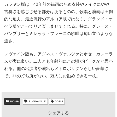
カラヤン版は、40年前の録画のため衣装やメイクにやや
古臭さを感じさせる部分はあるものの、歌唱と演奏は圧倒
的な迫力。最近流行のアルコア版ではなく、グランド・オ
ペラ版でこってりと楽しませてくれる。特に、グレース・
バンブリーとミレッラ・フレーニの歌唱は匂い立つような
濃さ。
レヴァイン版も、アグネス・ヴァルツァとホセ・カレーラ
スが実に良い。二人とも年齢的にこの頃がピークかと思わ
れる。他の出演者や演出もメトロポリタンらしい豪華さ
で、非の打ち所がない。万人にお勧めできる一枚。
movie
audio-visual
opera
シェアする